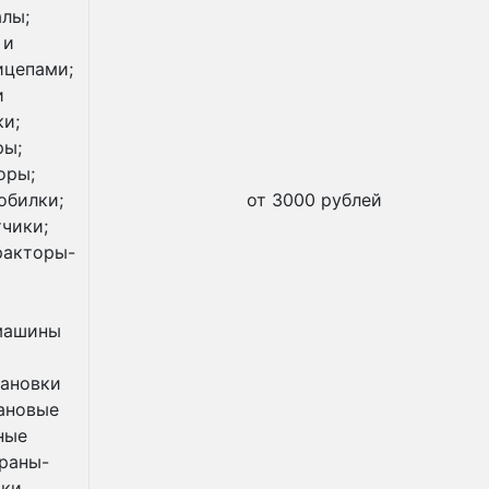
алы;
 и
ицепами;
и
и;
ры;
оры;
обилки;
от 3000 рублей
чики;
ракторы-
 машины
тановки
рановые
ные
краны-
зки