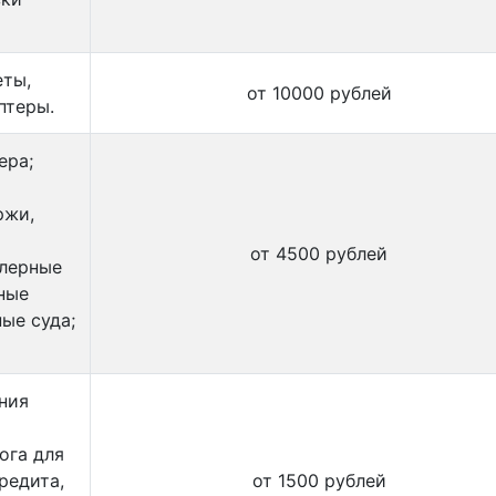
еты,
от 10000 рублей
птеры.
ера;
ржи,
от 4500 рублей
йлерные
зные
ные суда;
ния
ога для
редита,
от 1500 рублей