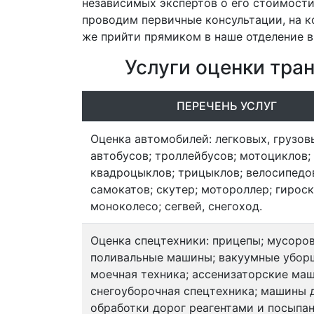
независимых экспертов о его стоимости
проводим первичные консультации, на к
же прийти прямиком в наше отделение в
Услуги оценки тра
ПЕРЕЧЕНЬ УСЛУГ
Оценка автомобилей: легковых, грузов
автобусов; троллейбусов; мотоциклов;
квадроцыклов; трицыклов; велосипедо
самокатов; скутер; мотороллер; гироск
моноколесо; сегвей, снегоход.
Оценка спецтехники: прицепы; мусоро
поливальные машины; вакуумные убор
моечная техника; ассенизаторские ма
снегоуборочная спецтехника; машины 
обработки дорог реагентами и посыпа