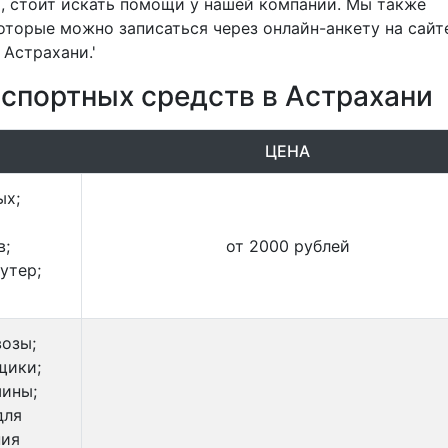
, стоит искать помощи у нашей компании. Мы также
оторые можно записаться через онлайн-анкету на сайте
 Астрахани.'
нспортных средств в Астрахани
ЦЕНА
ых;
в;
от 2000 рублей
утер;
возы;
щики;
шины;
для
ния