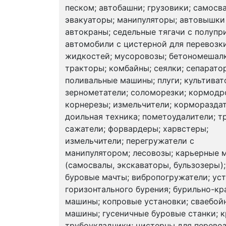
песком; автобашни; грузовики; самосв
эвакуаторы; манипуляторы; автовышки
автокраны; седельные тягачи с полупр
автомобили с цистерной для перевозк
жидкостей; мусоровозы; бетономешалк
тракторы; комбайны; сеялки; сепарато
поливальные машины; плуги; культиват
зернометатели; соломорезки; кормодр
корнерезы; измельчители; кормораздат
доильная техника; пометоудалители; т
сажатели; форвардеры; харвстеры;
измельчители; перегружатели с
манипулятором; лесовозы; карьерные
(самосвалы, экскаваторы, бульзозеры);
буровые мачты; вибропогружатели; ус
горизонтального бурения; бурильно-к
машины; копровые установки; сваебой
машины; гусеничные буровые станки; 
трубоукладчики; цистерны для перево