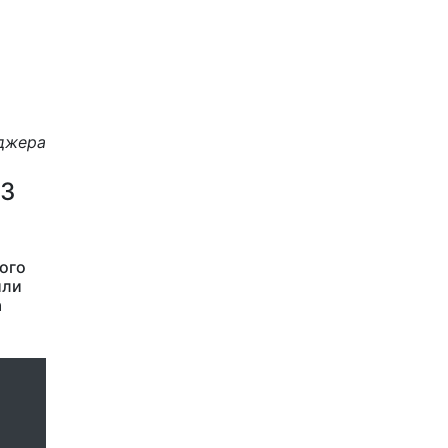
еджера
 3
ого
или
а