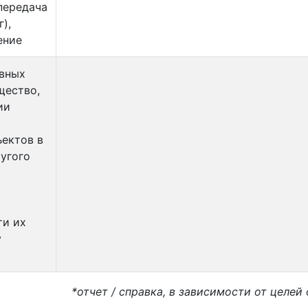
передача
),
ение
овных
щество,
ии
ъектов в
ругого
я
ти их
у
*отчет / справка, в зависимости от целей