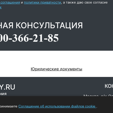
 соглашения
и
политики приватности
, а также даю свое согласие
х
НАЯ КОНСУЛЬТАЦИЯ
Юридические документы
Y.RU
КО
ния
Москва, с/к О
8-8
принимаете
Соглашение об использовании файлов cookie
.