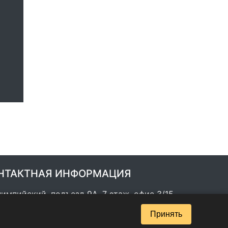
НТАКТНАЯ ИНФОРМАЦИЯ
лимпийский, подъезд 9А, 7 этаж, офис 3/15
00-555-77-46, 8-900-366-21-85
Принять
zakaz@ocenka-stoimosty.ru