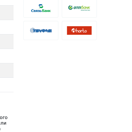
ого
или
а