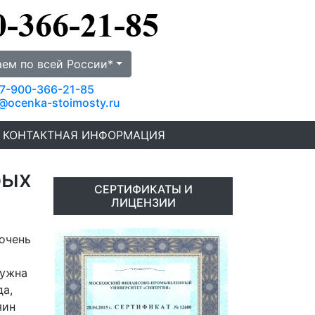
аем по всей России*
7-900-366-21-85
@ocenka-stoimosty.ru
КОНТАКТНАЯ ИНФОРМАЦИЯ
бых
СЕРТИФИКАТЫ И
ЛИЦЕНЗИИ
 очень
нужна
да,
яин