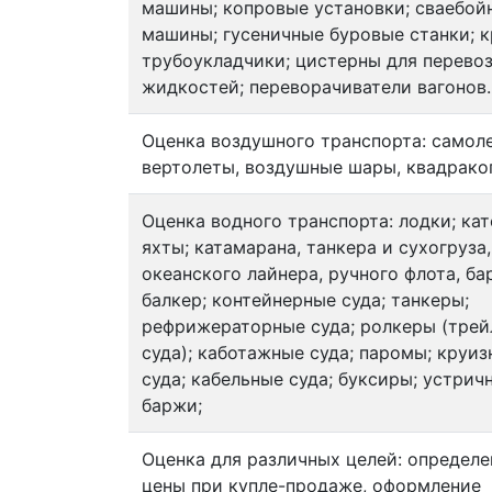
машины; копровые установки; сваебой
машины; гусеничные буровые станки; 
трубоукладчики; цистерны для перево
жидкостей; переворачиватели вагонов.
Оценка воздушного транспорта: самол
вертолеты, воздушные шары, квадрако
Оценка водного транспорта: лодки; кат
яхты; катамарана, танкера и сухогруза,
океанского лайнера, ручного флота, ба
балкер; контейнерные суда; танкеры;
рефрижераторные суда; ролкеры (тре
суда); каботажные суда; паромы; круи
суда; кабельные суда; буксиры; устрич
баржи;
Оценка для различных целей: определе
цены при купле-продаже, оформление