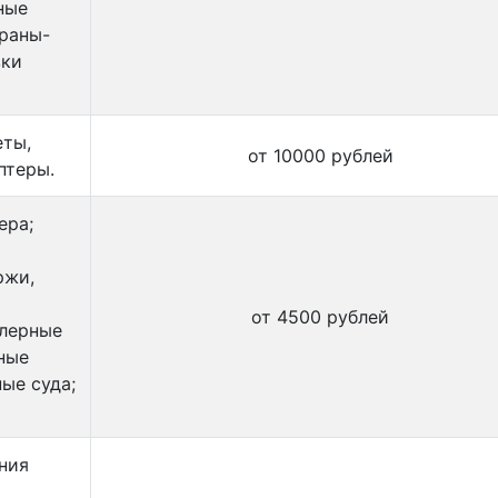
ные
краны-
зки
еты,
от 10000 рублей
птеры.
ера;
ржи,
от 4500 рублей
йлерные
зные
ные суда;
ния