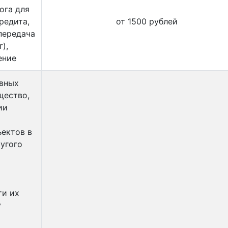
ога для
редита,
от 1500 рублей
передача
),
ение
овных
щество,
ии
ъектов в
ругого
я
ти их
у