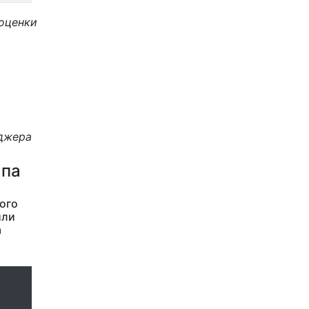
 оценки
еджера
апа
ого
или
а