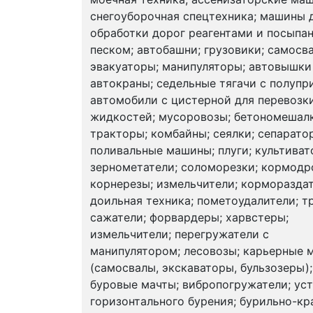
снегоуборочная спецтехника; машины 
обработки дорог реагентами и посыпа
песком; автобашни; грузовики; самосв
эвакуаторы; манипуляторы; автовышки
автокраны; седельные тягачи с полупр
автомобили с цистерной для перевозк
жидкостей; мусоровозы; бетономешалк
тракторы; комбайны; сеялки; сепарато
поливальные машины; плуги; культиват
зернометатели; соломорезки; кормодр
корнерезы; измельчители; кормораздат
доильная техника; пометоудалители; т
сажатели; форвардеры; харвстеры;
измельчители; перегружатели с
манипулятором; лесовозы; карьерные
(самосвалы, экскаваторы, бульзозеры);
буровые мачты; вибропогружатели; ус
горизонтального бурения; бурильно-к