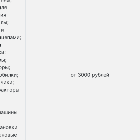
для
ния
алы;
 и
ицепами;
и
и;
ры;
оры;
обилки;
от 3000 рублей
чики;
ракторы-
 машины
тановки
рановые