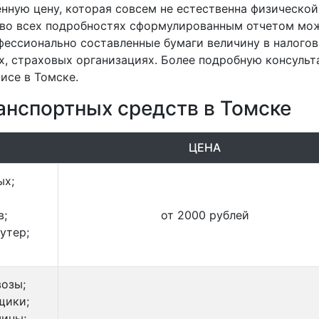
нную цену, которая совсем не естественна физической
с во всех подробностях сформулированным отчетом мо
фессионально составленные бумаги величину в налогов
х, страховых организациях. Более подробную консуль
исе в Томске.
анспортных средств в Томске
ЦЕНА
ых;
в;
от 2000 рублей
утер;
возы;
щики;
шины;