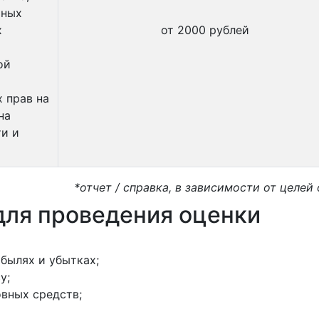
ьных
х
от 2000 рублей
ой
 прав на
на
ти и
*отчет / справка, в зависимости от целей
ля проведения оценки
ибылях и убытках;
у;
овных средств;