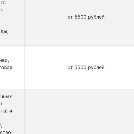
ого
ые
от 5500 рублей
нды,
иво,
товая
от 5500 рублей
ичных
в
та) и
,
ство,