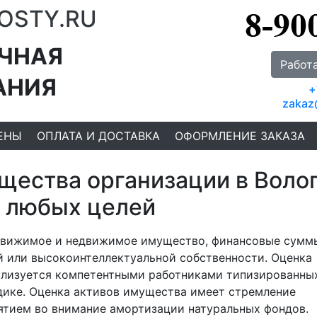
OSTY.RU
ЧНАЯ
Работ
АНИЯ
+
zakaz
ЕНЫ
ОПЛАТА И ДОСТАВКА
ОФОРМЛЕНИЕ ЗАКАЗА
щества организации в Воло
 любых целей
движимое и недвижимое имущество, финансовые сумм
й или высокоинтеллектуальной собственности. Оценка
ализуется компетентными работниками типизированны
дике. Оценка активов имущества имеет стремление
ятием во внимание амортизации натуральных фондов.