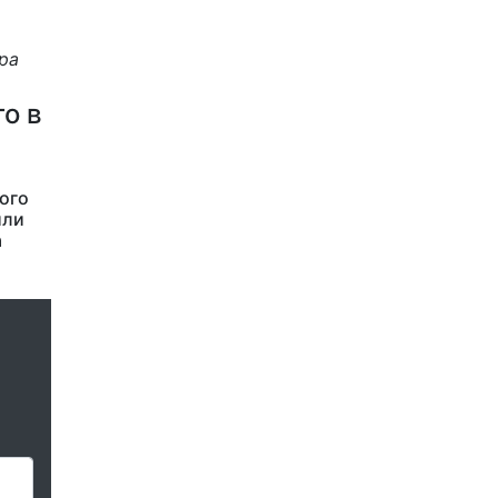
ра
о в
ого
или
а